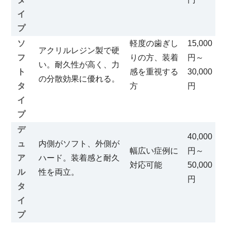
イ
プ
ソ
軽度の歯ぎし
15,000
アクリルレジン製で硬
フ
りの方、装着
円～
い。耐久性が高く、力
ト
感を重視する
30,000
の分散効果に優れる。
タ
方
円
イ
プ
デ
40,000
ュ
内側がソフト、外側が
幅広い症例に
円～
ア
ハード。装着感と耐久
対応可能
50,000
ル
性を両立。
円
タ
イ
プ