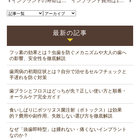
インプラントの寿命はメンテナンスで決まる！費用・頻度・方法の全知識と長持ちの秘訣
インプラント費用は1本いくら？相場・内訳・支払い方法まで専門医が解説
最新の記事
フッ素の効果とは？虫歯を防ぐメカニズムや大人の歯へ
の影響、安全性を徹底解説
歯周病の初期症状とは？自分で治せるセルフチェックと
手遅れを防ぐ対策
歯ブラシとフロスはどっちが先？正しい使い方と順番・
オーラルケア完全ガイド
食いしばりにボツリヌス菌注射（ボトックス）は効果
的？費用や副作用、失敗しない選び方を徹底解説
なぜ「抜歯即時型」は腫れない・痛くないインプラント
なのか？