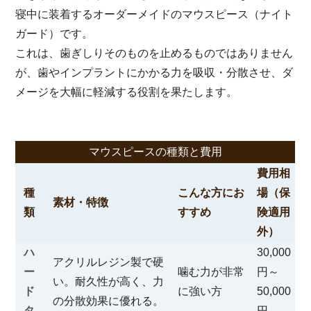
寝中に装着するオーダーメイドのマウスピース（ナイト
ガード）です。
これは、歯ぎしりそのものを止めるものではありません
が、歯やインプラントにかかる力を吸収・分散させ、ダ
メージを大幅に軽減する役割を果たします。
マウスピースの種類と費用
費用相
種
こんな方にお
場（保
素材・特徴
類
すすめ
険適用
外）
ハ
30,000
アクリルレジン製で硬
ー
噛む力が非常
円～
い。耐久性が高く、力
ド
に強い方
50,000
の分散効果に優れる。
タ
円