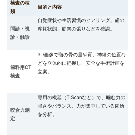
検査の種
目的と内容
類
自覚症状や生活習慣のヒアリング。歯の
問診・視
摩耗状態、筋肉の張りなどを確認。
診・触診
3D画像で顎の骨の量や質、神経の位置な
どを立体的に把握し、安全な手術計画を
歯科用CT
立案。
検査
専用の機器（T-Scanなど）で、噛む力の
強さやバランス、力が集中している箇所
咬合力測
を分析。
定