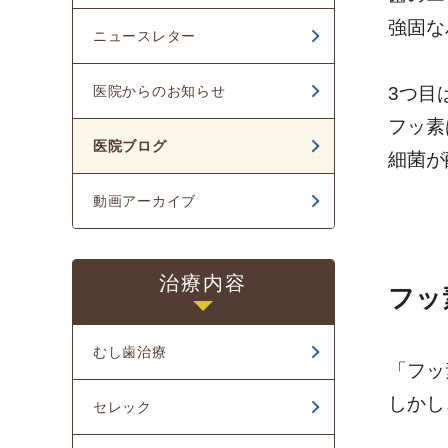
2024年03月
強固な
ニュースレター
2024年02月
3つ目
医院からのお知らせ
2024年01月
フッ素
2023年12月
医院ブログ
細菌が
2023年11月
動画アーカイブ
2023年10月
2023年08月
治療内容
フッ
2023年07月
2023年04月
むし歯治療
「フッ
2023年03月
しかし
セレック
2023年02月