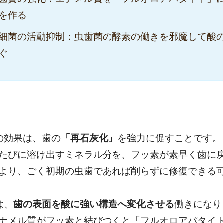
を作る
細菌の活動抑制：虫歯菌の酵素の働きを邪魔して酸の
ぐ
の効果は、歯の
「再石灰化」
を強力に促すことです。
たびに溶け出すミネラル分を、フッ素が素早く歯に
より、ごく初期の虫歯であれば削らずに修復できる
は、
歯の表面を酸に強い構造へ変化させる
働きになり
ナメル質がフッ素と結びつくと「フルオロアパタイ