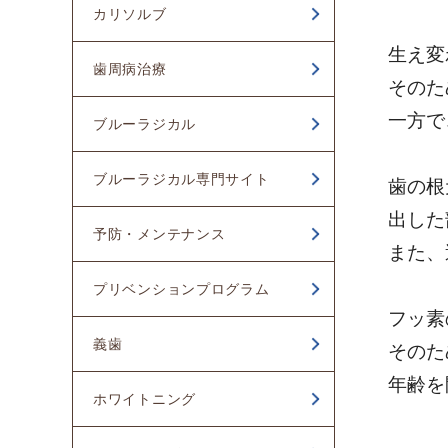
カリソルブ
2023年01月
生え変
歯周病治療
2022年12月
そのた
2022年11月
一方で
ブルーラジカル
2022年10月
ブルーラジカル専門サイト
歯の根
出した
予防・メンテナンス
また、
プリベンションプログラム
フッ素
義歯
そのた
年齢を
ホワイトニング