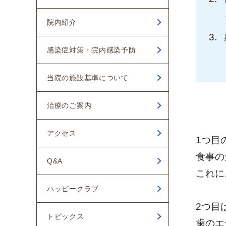
2025年05月
院内紹介
2024年12月
感染症対策・院内感染予防
2024年11月
当院の施設基準について
2024年10月
2024年09月
治療のご案内
2024年08月
アクセス
1つ目
2024年07月
食事の
Q&A
2024年06月
これに
ハッピークラブ
2024年05月
2つ目
2024年04月
トピックス
歯のエ