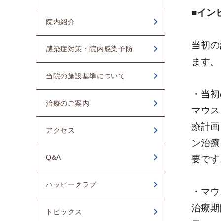
■イン
2025年05月
院内紹介
2024年12月
当初の
感染症対策・院内感染予防
2024年11月
ます。
当院の施設基準について
2024年10月
・当初
2024年09月
治療のご案内
マウス
2024年08月
療計画
アクセス
ン治療
2024年07月
Q&A
要です
2024年06月
ハッピークラブ
2024年05月
・マウ
2024年04月
治療期
トピックス