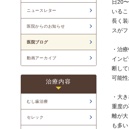
日20
2024年03月
ニュースレター
いるこ
2024年02月
長く装
医院からのお知らせ
2024年01月
スがフ
2023年12月
医院ブログ
・治療
2023年11月
動画アーカイブ
インビ
2023年10月
断して
2023年08月
可能性
治療内容
2023年07月
・大き
2023年04月
むし歯治療
重度の
2023年03月
離が大
セレック
も多い
2023年02月