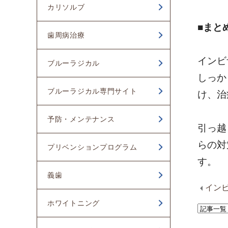
カリソルブ
2023年01月
■まと
歯周病治療
2022年12月
2022年11月
インビ
ブルーラジカル
しっか
2022年10月
ブルーラジカル専門サイト
け、治
予防・メンテナンス
引っ越
らの対
プリベンションプログラム
す。
義歯
イン
ホワイトニング