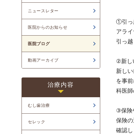
2024年03月
ニュースレター
2024年02月
①引っ
医院からのお知らせ
2024年01月
アライ
引っ越
2023年12月
医院ブログ
2023年11月
動画アーカイブ
②新し
2023年10月
新しい
2023年08月
を事前
治療内容
科医師
2023年07月
2023年04月
むし歯治療
③保険
2023年03月
保険の
セレック
確認し
2023年02月