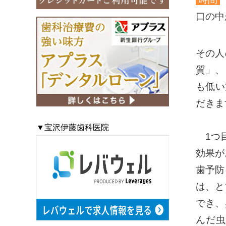
口の中
その人
質」、
も低い
だきま
▼宝沢伊藤歯科医院
1つ目
効果が
歯予防
は、と
でき、
んだ