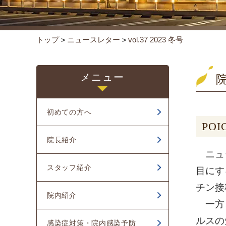
トップ
ニュースレター
vol.37 2023 冬号
>
>
メニュー
初めての方へ
PO
院長紹介
ニュー
スタッフ紹介
目にす
チン接
院内紹介
一方、
ルスの
感染症対策・院内感染予防