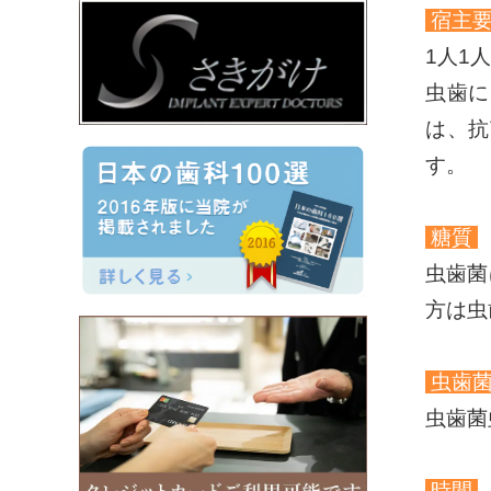
宿主
1人1
虫歯に
は、抗
す。
糖質
虫歯菌
方は虫
虫歯
虫歯菌
時間