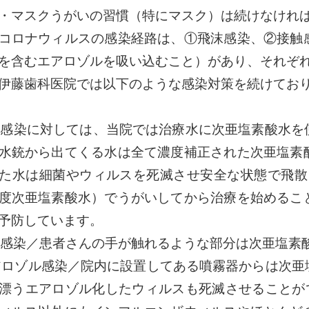
・マスクうがいの習慣（特にマスク）は続けなけれ
ロナウィルスの感染経路は、①飛沫感染、②接触
を含むエアロゾルを吸い込むこと）があり、それぞ
藤歯科医院では以下のような感染対策を続けてお
沫感染に対しては、当院では治療水に次亜塩素酸水を
水銃から出てくる水は全て濃度補正された次亜塩素
た水は細菌やウィルスを死滅させ安全な状態で飛散し
度次亜塩素酸水）でうがいしてから治療を始めるこ
予防しています。
触感染／患者さんの手が触れるような部分は次亜塩素
アロゾル感染／院内に設置してある噴霧器からは次亜
漂うエアロゾル化したウィルスも死滅させることがで