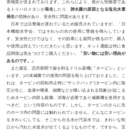
害物質が含まれております。これらにより、発がん性物質であ
るトリハロメタンが
発生
したり、
肺水腫の原因となる塩化水素
発生
の危険があり、安全性に問題があります。
日本では法整備が遅れているため販売されていますが、「日
本機能水学会」ではそれらの水の使用に警鐘を鳴らしていま
す。安全性だけではなく、その効果にも疑問が残るので、購入
や使用は控えていただきたいと思います。ネット通販は特に食
品関係は気をつけてご購入ください。
「安い物には安い理由が
あるのです。」
また最近、読売新聞で歯を削るドリル器機(『タービン』とい
います。)の未滅菌での使用の問題を取り上げておりました。こ
れは、タービンの回転停止時に“サックバック”(タービン内に陰
圧が生じ、血液や唾液、細菌などが吸い込まれる現象)が起こる
ためタービン内部も殺菌、消毒が必要であり滅菌機を使用する
べきだ、という内容のものです。しかし、タービンのさらに先
のホース内の問題には触れられていません。どんなにタービン
をきれいにしても、そこから出る水が汚染水では、きれいな蛇
口から汚れた水道水が出てくるようなものです。ですから、宝