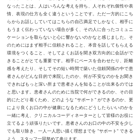
なったことは、人はいろんな考えを持ち、人それぞれ個性や表
情、表現の仕方も全く違うということです。ただ一方的にこち
らからお話ししていてはこちらの自己満足でしかなく、相手に
もうまく伝わっていない場合が多く、その人に合ったコミュニ
ケーションを取らないと心に響かないのかなと感じました。そ
のためにはまず相手に信頼されること、本音を話してもらえる
環境をつくること、そしてよくお話を聞き双方向的に会話がで
きることがとても重要です。相手にペースを合わせたり、距離
感を考えたり、そしてその短い時間で築いた信頼関係の中で患
者さんがどんな目的で来院したのか、何が不安なのかをお聞き
できればもっと深い所まで患者さんを知ることが出来るのでは
と思います。患者さんのために当院で何ができるのか、その目
的にたどり着くため、どのような "サポート" ができるのか、更
により良くお口の中が健康になるためにどうしたらいいのかを
一緒に考え、クリニカルコーディネーターとして皆様のお役に
立てるよう頑張りたいです。患者さんのお口の中の不安を少し
でも取り除き、一人一人思い描く理想までを "サポート" できる
よう、スタッフ一同努めて参ります。