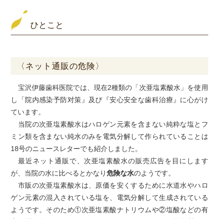
ひとこと
〈ネット通販の危険〉
宝沢伊藤歯科医院では、現在2種類の「次亜塩素酸水」を使用
し「院内感染予防对策』及び『安心安全な歯科治療』に心がけ
ています。
当院の次亜塩素酸水はハロゲン元素を含まない純粋な塩とフ
ミン類を含まない純水のみを電気分解して作られていることは
18号のニュースレターでも紹介しました。
最近ネット通販で、次亜塩素酸水の販売広告を目にします
が、当院の水に比べるとかなり
危険な水
のようです。
市販の次亜塩素酸水は、原価を安くするために水道水やハロ
ゲン元素の混入されている塩を、電気分解して生成されている
ようです。そのため①次亜塩素酸ナトリウムや②塩酸などの有