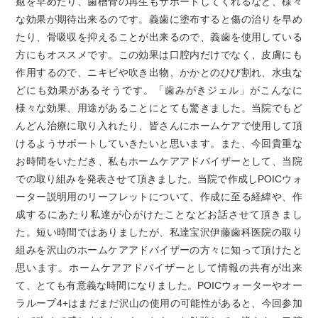
癒を早めたり、歯槽骨の再生もサポートしてくれるなど、様々
な効果が期待出来るのです。義歯に塗布すると傷の治りを早め
たり、骨吸収を抑えることが出来るので、義歯を使用している
方にもオススメです。この効果は口腔内だけでなく、皮膚にも
作用するので、ニキビや吹き出物、かかとのひび割れ、水虫な
どにも効果があるそうです。「歯みがきジェル」がこんなに
様々な効果、用途があることにとても驚きました。当院でもど
んどん治療に取り入れたり、皆さんにホームケアで使用して頂
けるようサポートしていきたいと思います。また、今回貴重な
お時間をいただき、私もホームケアアドバイザーとして、当院
での取り組みを発表させて頂きました。当院で作成しPOICウォ
ーター説明用のリーフレットについて、作成に至る経緯や、作
成するにあたり私達が心がけたことなどお話させて頂きまし
た。短い時間ではありましたが、私達宝沢伊藤歯科医院の取り
組みを沢山のホームケアアドバイザーの方々に知って頂けたと
思います。ホームケアアドバイザーとして情報の共有が出来
て、とても有意義な時間になりました。POICウォーターやオー
ラループ4+はまだまだ沢山の使用の可能性があると、今回参加